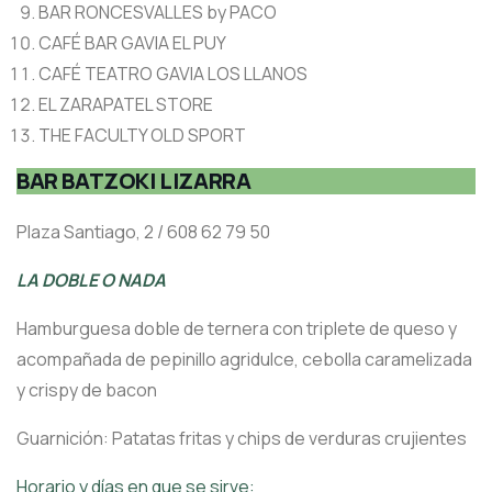
BAR RONCESVALLES by PACO
CAFÉ BAR GAVIA EL PUY
CAFÉ TEATRO GAVIA LOS LLANOS
EL ZARAPATEL STORE
THE FACULTY OLD SPORT
BAR BATZOKI LIZARRA
Plaza Santiago, 2 / 608 62 79 50
LA DOBLE O NADA
Hamburguesa doble de ternera con triplete de queso y
acompañada de pepinillo agridulce, cebolla caramelizada
y crispy de bacon
Guarnición: Patatas fritas y chips de verduras crujientes
Horario y días en que se sirve: