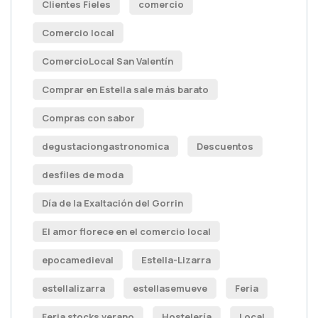
Clientes Fieles
comercio
Comercio local
ComercioLocal San Valentín
Comprar en Estella sale más barato
Compras con sabor
degustaciongastronomica
Descuentos
desfiles de moda
Día de la Exaltación del Gorrin
El amor florece en el comercio local
epocamedieval
Estella-Lizarra
estellalizarra
estellasemueve
Feria
Feria stocks verano
Hostelería
Local