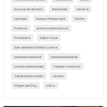
musica en directo
Naavidad
navarra
navidad
Nueva Temporada
Otoño
Premios
premiosdemileuros
Primavera
Sabor local
San Valentín Estella-Lizarra
semana madieval
semanamedieval
sorteosdenavidad
Tarjeta Comercio
Tarjeta Descuento
verano
Virgen del Puy
zikiro