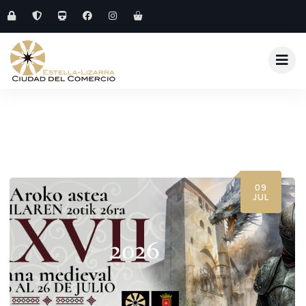
09
JUL