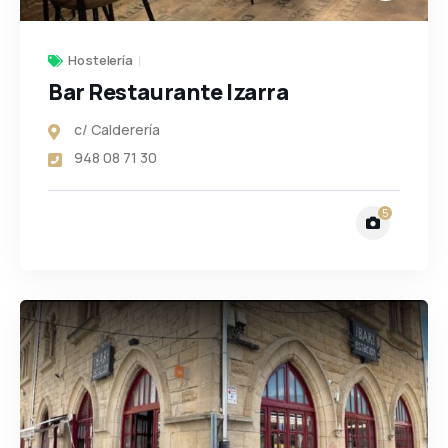
Hostelería
Bar Restaurante Izarra
c/ Calderería
3
948 08 71 30
131
5
5