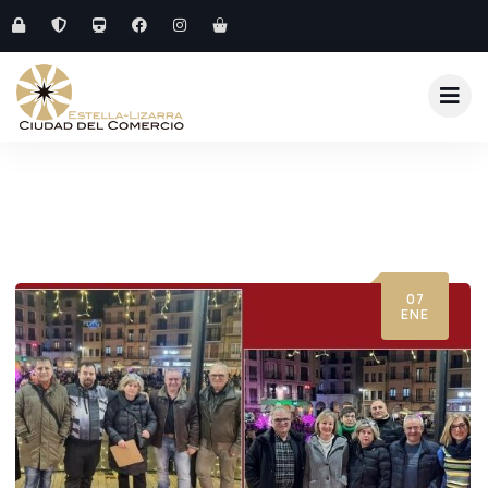
07
ENE