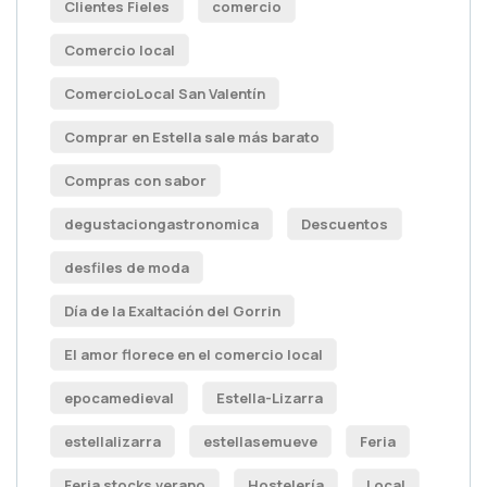
Clientes Fieles
comercio
Comercio local
ComercioLocal San Valentín
Comprar en Estella sale más barato
Compras con sabor
degustaciongastronomica
Descuentos
desfiles de moda
Día de la Exaltación del Gorrin
El amor florece en el comercio local
epocamedieval
Estella-Lizarra
estellalizarra
estellasemueve
Feria
Feria stocks verano
Hostelería
Local