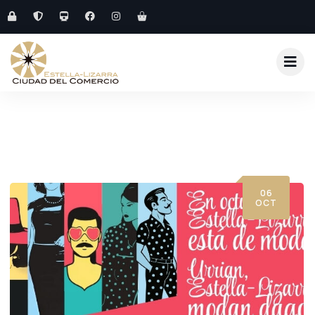
06
OCT