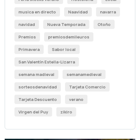
musica en directo
Naavidad
navarra
navidad
Nueva Temporada
Otoño
Premios
premiosdemileuros
Primavera
Sabor local
San Valentín Estella-Lizarra
semana madieval
semanamedieval
sorteosdenavidad
Tarjeta Comercio
Tarjeta Descuento
verano
Virgen del Puy
zikiro