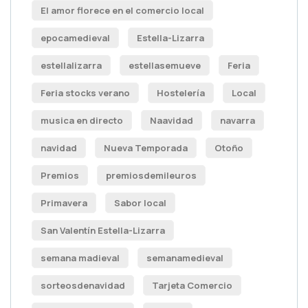
El amor florece en el comercio local
epocamedieval
Estella-Lizarra
estellalizarra
estellasemueve
Feria
Feria stocks verano
Hostelería
Local
musica en directo
Naavidad
navarra
navidad
Nueva Temporada
Otoño
Premios
premiosdemileuros
Primavera
Sabor local
San Valentín Estella-Lizarra
semana madieval
semanamedieval
sorteosdenavidad
Tarjeta Comercio