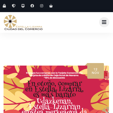
12
NOV