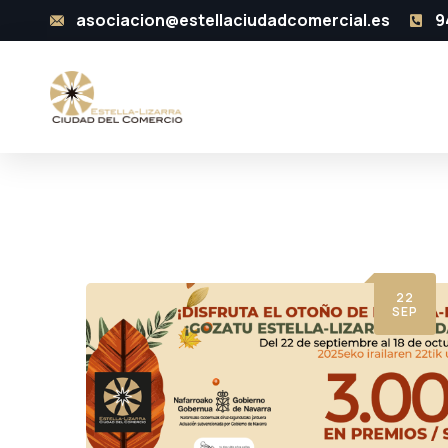
asociacion@estellaciudadcomercial.es
9
22
SEP