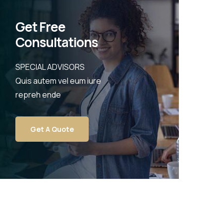
Get Free
Consultations
SPECIAL ADVISORS
Quis autem vel eum iure
repreh ende
Get A Quote