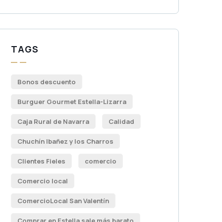
TAGS
Bonos descuento
Burguer Gourmet Estella-Lizarra
Caja Rural de Navarra
Calidad
Chuchín Ibañez y los Charros
Clientes Fieles
comercio
Comercio local
ComercioLocal San Valentín
Comprar en Estella sale más barato