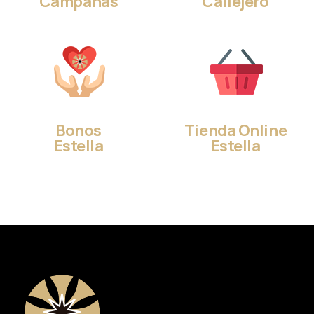
Campañas
Callejero
Bonos
Tienda Online
Estella
Estella