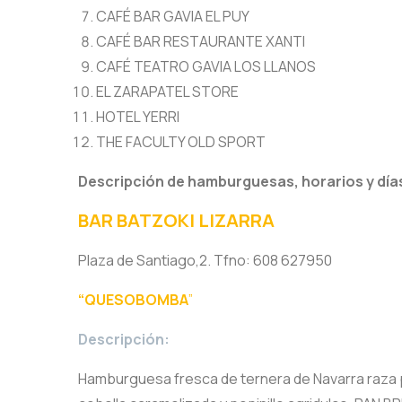
CAFÉ BAR GAVIA EL PUY
CAFÉ BAR RESTAURANTE XANTI
CAFÉ TEATRO GAVIA LOS LLANOS
EL ZARAPATEL STORE
HOTEL YERRI
THE FACULTY OLD SPORT
Descripción de hamburguesas, horarios y días
BAR BATZOKI LIZARRA
Plaza de Santiago,2. Tfno: 608 627950
“QUESOBOMBA
”
Descripción:
Hamburguesa fresca de ternera de Navarra raza p