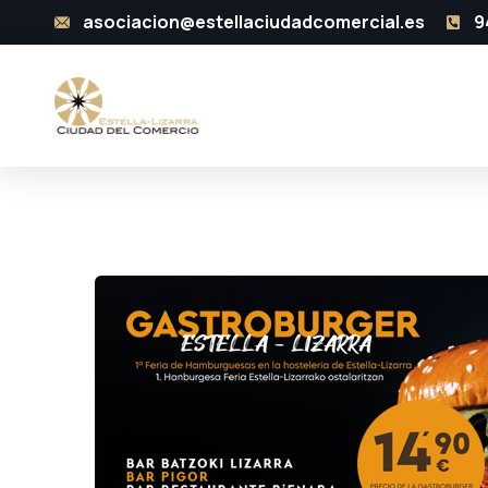
asociacion@estellaciudadcomercial.es
9