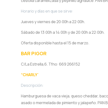
cebolla caramelizada y pepinillo agridulce. PA
Horario y días en que se sirve:
Jueves y viernes de 20:00h a 22:00h.
Sábado de 13:00h a 14:00h y de 20:00h a 22:00h.
Oferta disponible hasta el 15 de marzo.
BAR PIGOR
C/La Estrella,6. Tfno: 669 266152
“CHARLY
”
Descripción:
Hamburguesa de vaca vieja, queso cheddar, bacon,
asado o mermelada de pimiento y jalapeño. PAN B