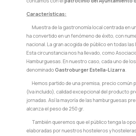
contamos con el
patrocinio del Ayuntamiento d
Características:
Muestra de la gastronomía local centrada en u
ha convertido en un fenómeno de éxito, con nume
nacional. La gran acogida de público en todas las
Esta circunstancia nos ha llevado, como Asociació
Hamburguesas. En nuestro caso, cada uno de los
denominado
Gastroburger Estella-Lizarra
.
Hemos partido de una premisa, precio común pa
(Iva incluido), calidad excepcional del producto 
jornadas. Así la mayoría de las hamburguesas pre
alcanza el peso de 250 gr.
También queremos que el público tenga la oport
elaboradas por nuestros hosteleros y hostelera