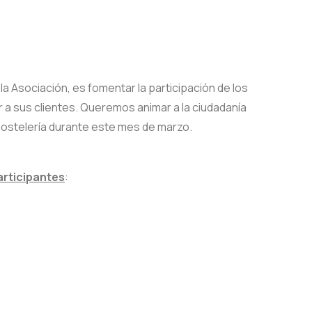
e la Asociación, es fomentar la participación de los
r a sus clientes. Queremos animar a la ciudadanía
a hostelería durante este mes de marzo.
articipantes
: