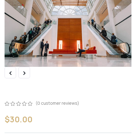
Standard Pack
(
0
customer reviews)
0
5
0
$
30.00
out
of
based
on