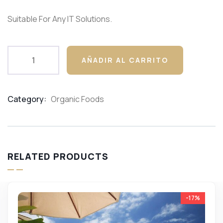
customer
ratings
Suitable For Any IT Solutions.
AÑADIR AL CARRITO
Category:
Organic Foods
Product
Meta
RELATED PRODUCTS
-17%