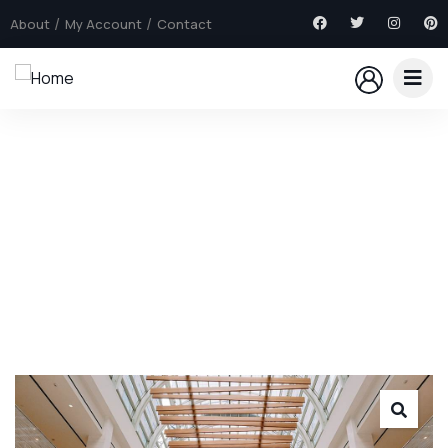
About
My Account
Contact
Explore The Worlds
People Don’t Take, Trips Take People