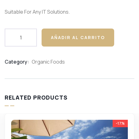
customer
ratings
Suitable For Any IT Solutions.
AÑADIR AL CARRITO
Category:
Organic Foods
Product
Meta
RELATED PRODUCTS
-17%