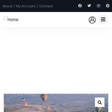
About
My Account
Contact
Explore The Worlds
People Don’t Take, Trips Take People