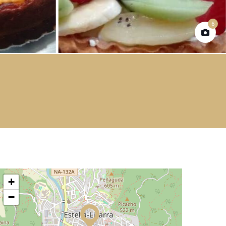
6
+
−