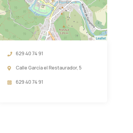
Leaflet
629 40 74 91
Calle García el Restaurador, 5
629 40 74 91