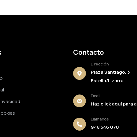
s
Contacto
Dirección
Plaza Santiago, 3
to
Estella/Lizarra
al
Email
privacidad
Haz click aquí para a
 cookies
Llámanos
948 546 070