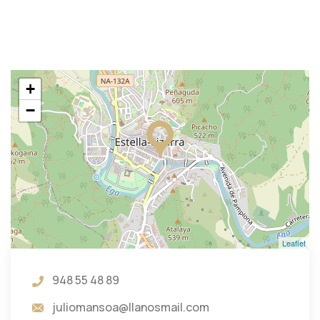
+
−
Leaflet
948 55 48 89
juliomansoa@llanosmail.com