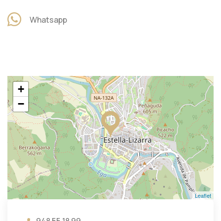
Whatsapp
+
−
Leaflet
948 55 18 99