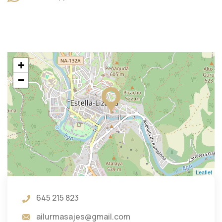
+
−
Leaflet
645 215 823
ailurmasajes@gmail.com