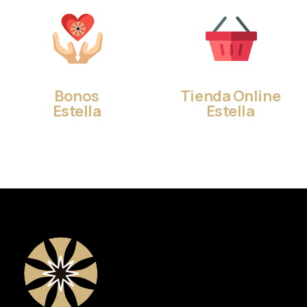
Bonos
Tienda Online
Estella
Estella