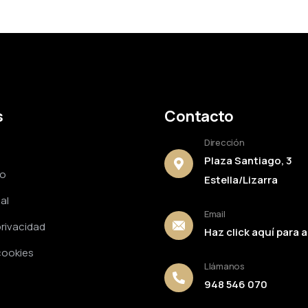
s
Contacto
Dirección
Plaza Santiago, 3
to
Estella/Lizarra
al
Email
privacidad
Haz click aquí para a
 cookies
Llámanos
948 546 070