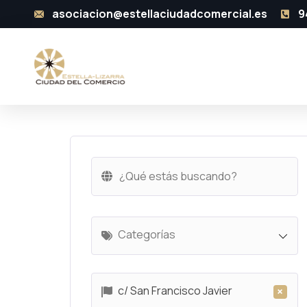
asociacion@estellaciudadcomercial.es
9
Categorías
c/ San Francisco Javier
×