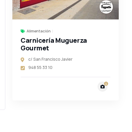
Alimentación
Carnicería Muguerza
Gourmet
c/ San Francisco Javier
948 55 33 10
4