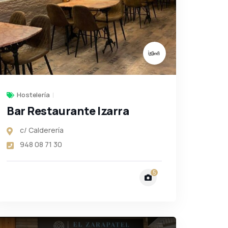
Hostelería
Bar Restaurante Izarra
c/ Calderería
948 08 71 30
5