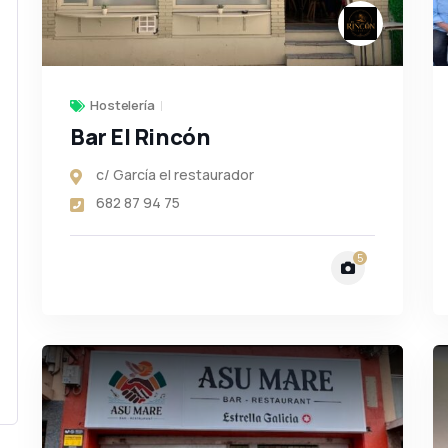
Hostelería
Bar El Rincón
c/ García el restaurador
682 87 94 75
5