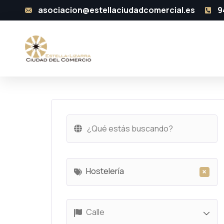
asociacion@estellaciudadcomercial.es
9
Hostelería
×
Calle